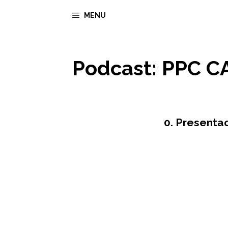
Saltar
MENU
al
contenido
Podcast:
PPC C
0. Presenta