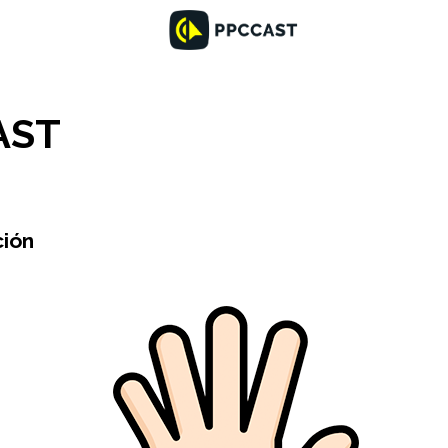
AST
ción