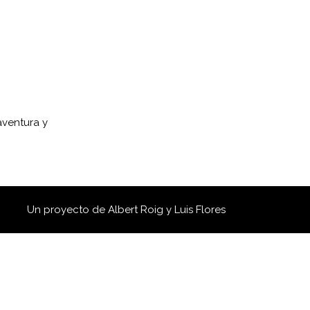
aventura y
Un proyecto de
Albert Roig
y
Luis Flores