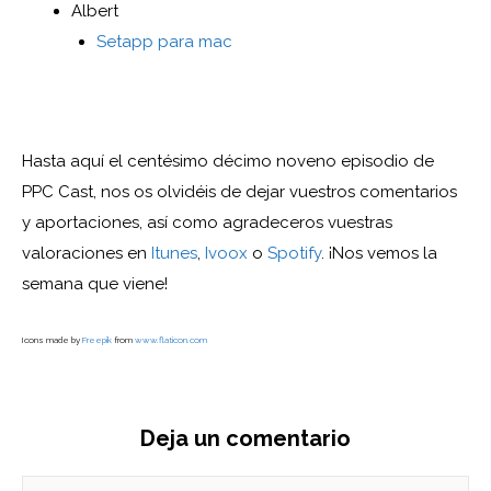
Albert
Setapp para mac
Hasta aquí el centésimo décimo noveno episodio de
PPC Cast, nos os olvidéis de dejar vuestros comentarios
y aportaciones, así como agradeceros vuestras
valoraciones en
Itunes
,
Ivoox
o
Spotify
. ¡Nos vemos la
semana que viene!
Icons made by
Freepik
from
www.flaticon.com
Deja un comentario
Comentario