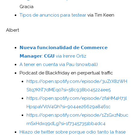
Gracia
Tipos de anuncios para testear
vía Tim Keen
Albert
𝗡𝘂𝗲𝘃𝗮 𝗳𝘂𝗻𝗰𝗶𝗼𝗻𝗮𝗹𝗶𝗱𝗮𝗱 𝗱𝗲 𝗖𝗼𝗺𝗺𝗲𝗿𝗰𝗲
𝗠𝗮𝗻𝗮𝗴𝗲𝗿: 𝗖𝗚𝗨 via Irenre Ortiz
A tener en cuenta via Pau (snowball)
Podcast de Blackfriday en perpertual traffic
https://open.spotify.com/episode/3uZrX82WH
Stq7KhT7dMEq0?si=58c938b045224ee5
https://open.spotify.com/episode/2faHM4H73l
HpspaVV0V4Qh?si=9044e26629a8461c
https://open.spotify.com/episode/1Z1GxzNbuc
rnSxHdxq9dLg?si=1f73457351bb4dc4
Hilazo de twitter sobre porque odio tanto la frase