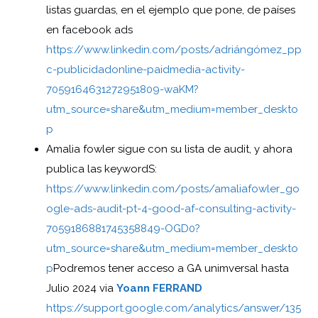
listas guardas, en el ejemplo que pone, de países
en facebook ads
https://www.linkedin.com/posts/adriángómez_pp
c-publicidadonline-paidmedia-activity-
7059164631272951809-waKM?
utm_source=share&utm_medium=member_deskto
p
Amalia fowler sigue con su lista de audit, y ahora
publica las keywordS:
https://www.linkedin.com/posts/amaliafowler_go
ogle-ads-audit-pt-4-good-af-consulting-activity-
7059186881745358849-OGD0?
utm_source=share&utm_medium=member_deskto
p
Podremos tener acceso a GA unimversal hasta
Julio 2024 via
Yoann FERRAND
https://support.google.com/analytics/answer/135