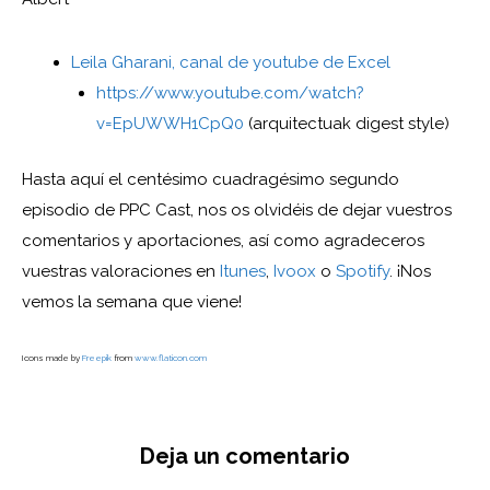
Leila Gharani, canal de youtube de Excel
https://www.youtube.com/watch?
v=EpUWWH1CpQ0
(arquitectuak digest style)
Hasta aquí el centésimo cuadragésimo segundo
episodio de PPC Cast, nos os olvidéis de dejar vuestros
comentarios y aportaciones, así como agradeceros
vuestras valoraciones en
Itunes
,
Ivoox
o
Spotify
. ¡Nos
vemos la semana que viene!
Icons made by
Freepik
from
www.flaticon.com
Deja un comentario