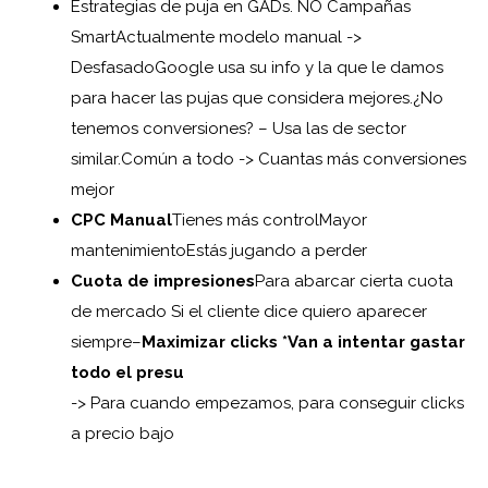
Estrategias de puja en GADs. NO Campañas
Smart
Actualmente modelo manual ->
Desfasado
Google usa su info y la que le damos
para hacer las pujas que considera mejores.
¿No
tenemos conversiones? – Usa las de sector
similar.
Común a todo -> Cuantas más conversiones
mejor
CPC Manual
Tienes más control
Mayor
mantenimiento
Estás jugando a perder
Cuota de impresiones
Para abarcar cierta cuota
de mercado Si el cliente dice quiero aparecer
siempre
–
Maximizar clicks *Van a intentar gastar
todo el presu
-> Para cuando empezamos, para conseguir clicks
a precio bajo