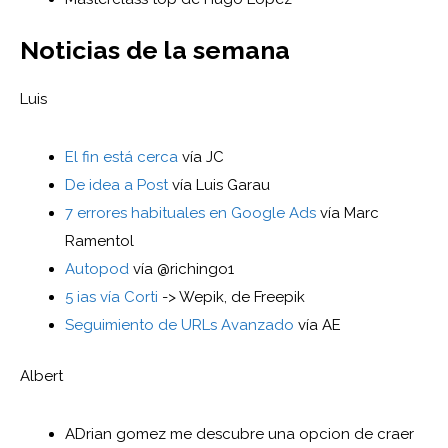
Noticias de la semana
Luis
El fin está cerca
vía JC
De idea a Post
vía Luis Garau
7 errores habituales en Google Ads
vía Marc
Ramentol
Autopod
vía @richingo1
5 ias vía Corti
-> Wepik, de Freepik
Seguimiento de URLs Avanzado
vía AE
Albert
ADrian gomez me descubre una opcion de craer