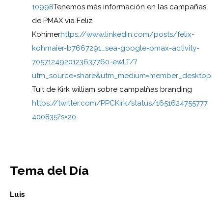
10998
Tenemos más información en las campañas
de PMAX via Feliz
Kohimer
https://www.linkedin.com/posts/felix-
kohmaier-b7667291_sea-google-pmax-activity-
7057124920123637760-ewLT/?
utm_source=share&utm_medium=member_desktop
Tuit de Kirk william sobre campalñas branding
https://twitter.com/PPCKirk/status/1651624755777
400835?s=20
Tema del Día
Luis