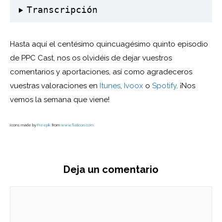
Transcripción
Hasta aquí el centésimo quincuagésimo quinto episodio
de PPC Cast, nos os olvidéis de dejar vuestros
comentarios y aportaciones, así como agradeceros
vuestras valoraciones en
Itunes
,
Ivoox
o
Spotify
. ¡Nos
vemos la semana que viene!
Icons made by
Freepik
from
www.flaticon.com
Deja un comentario
Comentario