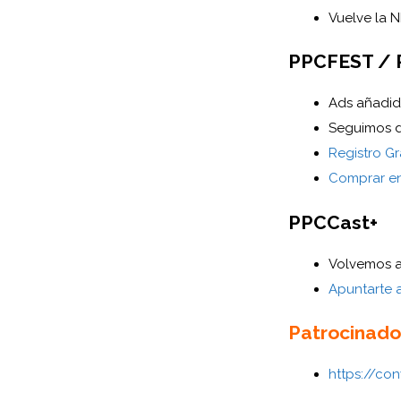
Vuelve la 
PPCFEST /
Ads añadi
Seguimos d
Registro Gr
Comprar en
PPCCast+
Volvemos a
Apuntarte 
Patrocinado
https://co