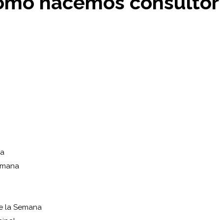
ómo hacemos consultor
ea
Semana
de la Semana