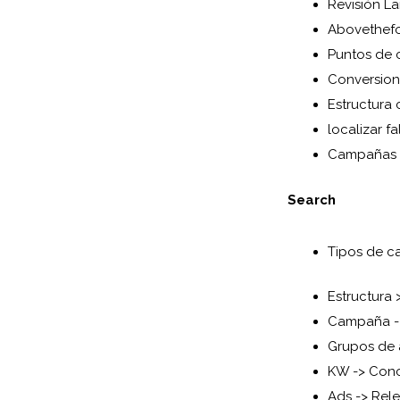
Revisión La
Abovethefo
Puntos de c
Conversion
Estructura
localizar f
Campañas q
Search
Tipos de c
Estructura 
Campaña ->
Grupos de 
KW -> Conc
Ads -> Rele