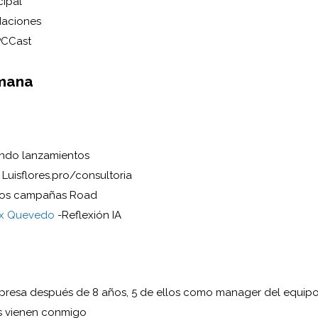
cipal
daciones
PCCast
mana
ndo lanzamientos
 Luisflores.pro/consultoria
os campañas Road
 x Quevedo
-Reflexión IA
presa después de 8 años, 5 de ellos como manager del equip
s vienen conmigo