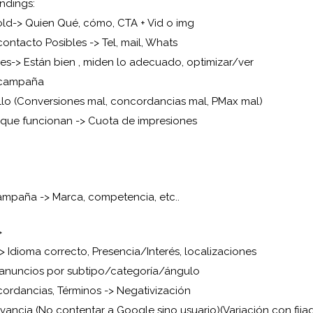
ndings:
ld-> Quien Qué, cómo, CTA + Vid o img
ontacto Posibles -> Tel, mail, Whats
es-> Están bien , miden lo adecuado, optimizar/ver
 campaña
allo (Conversiones mal, concordancias mal, PMax mal)
ue funcionan -> Cuota de impresiones
ampaña -> Marca, competencia, etc..
>
 Idioma correcto, Presencia/Interés, localizaciones
anuncios por subtipo/categoría/ángulo
ordancias, Términos -> Negativización
vancia (No contentar a Google sino usuario)(Variación con fija