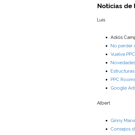
Noticias de
Luis
Adiós Camp
No perder 
Vuelve PP
Novedades 
Estructura
PPC Room
Google Ads
Albert
Ginny Marv
Consejos 