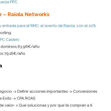
 lanza PPC
r – Raiola Networks
 entrada para el RMC, el evento de Raiola, con el 20%
osting:
PPC Casters
 dominios 63,96€/año
dos 79,16€/año
a
egocio -> Definir acciones importantes -> Conversiones
e Exito -> CPA ROAS
e valor- > Que solucionas y por que te compran a ti