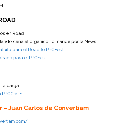
NFL
 ROAD
dos en Road
ando caña al orgánico, lo mandé por la News
atuito para el Road to PPCFest
trada para el PPCFest
 la carga
a PPCCast+
r – Juan Carlos de Convertiam
nvertiam.com/