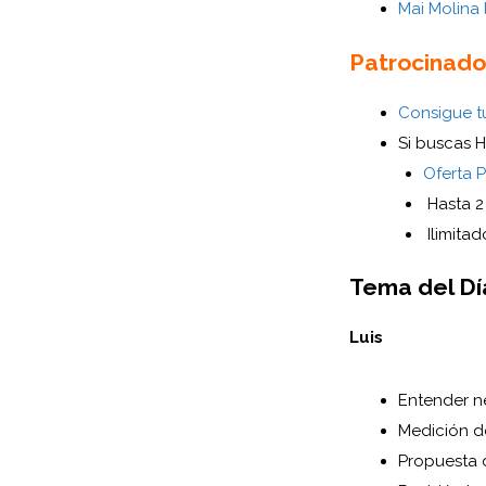
Mai Molina
Patrocinado
Consigue tu
Si buscas H
Oferta 
Hasta 2
Ilimita
Tema del Dí
Luis
Entender n
Medición d
Propuesta d