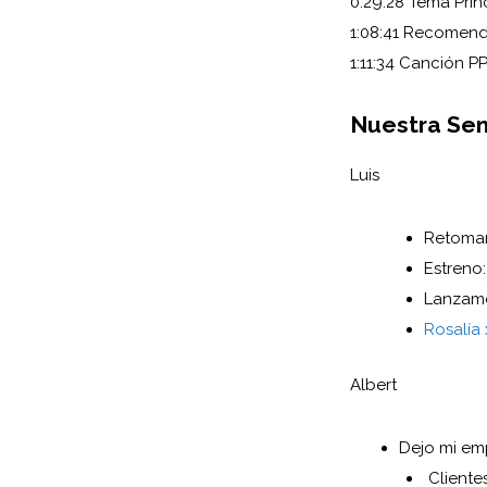
0:29:28 Tema Prin
1:08:41 Recomen
1:11:34 Canción P
Nuestra Se
Luis
Retoma
Estreno:
Lanzam
Rosalía
Albert
Dejo mi em
Cliente