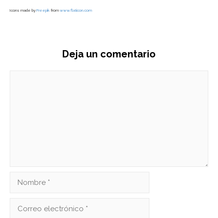
Icons made by
Freepik
from
www.flaticon.com
Deja un comentario
Comentario
Nombre
Correo
electrónico