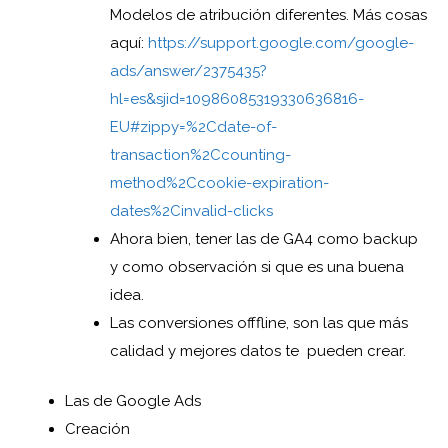
Modelos de atribución diferentes. Más cosas
aquí:
https://support.google.com/google-
ads/answer/2375435?
hl=es&sjid=10986085319330636816-
EU#zippy=%2Cdate-of-
transaction%2Ccounting-
method%2Ccookie-expiration-
dates%2Cinvalid-clicks
Ahora bien, tener las de GA4 como backup
y como observación si que es una buena
idea.
Las conversiones offfline, son las que más
calidad y mejores datos te
pueden crear.
Las de Google Ads
Creación