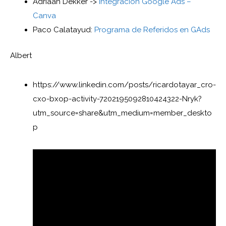
Adriaan Dekker ->
Integración Google Ads –
Canva
Paco Calatayud:
Programa de Referidos en GAds
Albert
https://www.linkedin.com/posts/ricardotayar_cro-
cxo-bxop-activity-7202195092810424322-Nryk?
utm_source=share&utm_medium=member_deskto
p