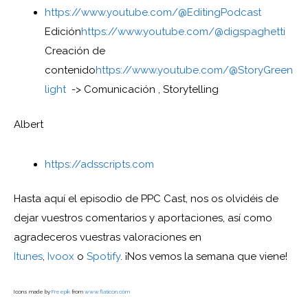
https://www.youtube.com/@EditingPodcast
Edición
https://www.youtube.com/@digspaghetti
Creación de
contenido
https://www.youtube.com/@StoryGreen
light
-> Comunicación , Storytelling
Albert
https://adsscripts.com
Hasta aquí el episodio de PPC Cast, nos os olvidéis de
dejar vuestros comentarios y aportaciones, así como
agradeceros vuestras valoraciones en
Itunes
,
Ivoox
o
Spotify
. ¡Nos vemos la semana que viene!
Icons made by
Freepik
from
www.flaticon.com