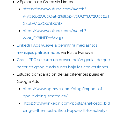
2 Episodio de Crece sin Limtes
https://www.youtube.com/watch?
v=ypsglx2O6qQ&t=23s&pp=ygUQY3JlY2Ugc2luI
GxpbWl0ZQ%3D%3D
https://www.youtube.com/watch?
v=vA_FK8lNFEw&t=19s
Linkedin Ads vuelve a permitr “a medias” los
mensajes patrocinados
via Bistra Ivanova
Crack PPC se curra un presentación genial de que
hacer en google ads si nos baja las conversiones
Estudio comparación de las diferentes pujas en
Google Ads
https://www.optmyzr.com/blog/impact-of-
ppc-bidding-strategies/
https://www.linkedin.com/posts/anakostic_bid
ding-is-the-most-difficult-ppc-skill-to-activity-