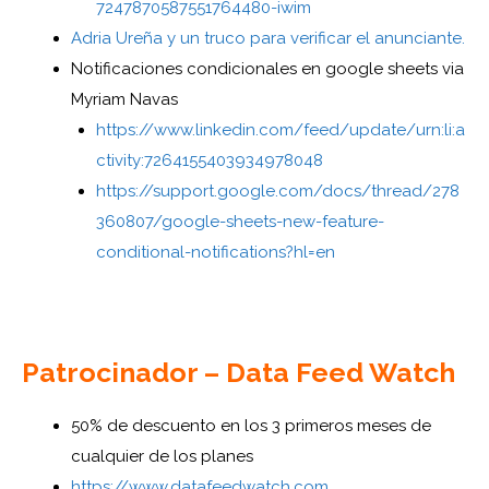
7247870587551764480-iwim
Adria Ureña y un truco para verificar el anunciante.
Notificaciones condicionales en google sheets via
Myriam Navas
https://www.linkedin.com/feed/update/urn:li:a
ctivity:7264155403934978048
https://support.google.com/docs/thread/278
360807/google-sheets-new-feature-
conditional-notifications?hl=en
Patrocinador – Data Feed Watch
50% de descuento en los 3 primeros meses de
cualquier de los planes
https://www.datafeedwatch.com