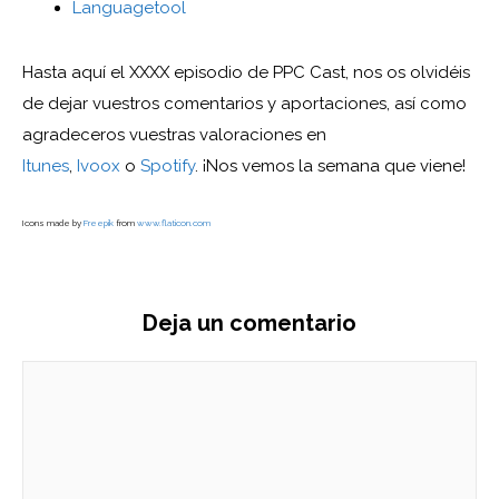
Languagetool
Hasta aquí el XXXX episodio de PPC Cast, nos os olvidéis
de dejar vuestros comentarios y aportaciones, así como
agradeceros vuestras valoraciones en
Itunes
,
Ivoox
o
Spotify
. ¡Nos vemos la semana que viene!
Icons made by
Freepik
from
www.flaticon.com
Deja un comentario
Comentario