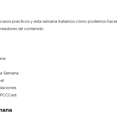
 casos prácticos y esta semana tratamos cómo podemos hac
creadores de contenido.
ana
 la Semana
pal
daciones
PPCCCast
mana