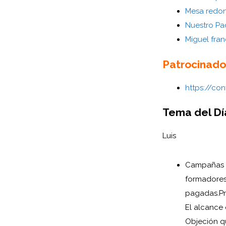
Mesa redon
Nuestro Pa
Miguel fra
Patrocinado
https://co
Tema del Dí
Luis
Campañas 
formadores
pagadas.
P
El alcance 
Objeción qu