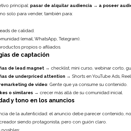
tivo principal:
pasar de alquilar audiencia → a poseer audi
o solo para vender, también para:
leads de calidad.
comunidad (email, WhatsApp, Telegram).
roductos propios o afiliados.
gias de captación
as de lead magnet
→ checklist, mini curso, webinar corto, gu
as de underpriced attention
→ Shorts en YouTube Ads, Reel
remarketing de vídeo
: Gente que ya consume su contenido.
kes o similares
→ crecer más allá de su comunidad inicial.
dad y tono en los anuncios
cia de la autenticidad: el anuncio debe parecer contenido, no 
reador siendo protagonista, pero con guión claro.
 posibles: