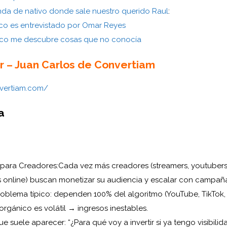
da de nativo donde sale nuestro querido Raul
:
co es entrevistado por Omar Reyes
nco me descubre cosas que no conocía
r – Juan Carlos de Convertiam
nvertiam.com/
a
para Creadores:
Cada vez más creadores (streamers, youtubers, 
 online) buscan monetizar su audiencia y escalar con campañ
roblema típico: dependen 100% del algoritmo (YouTube, TikTok, 
orgánico es volátil → ingresos inestables.
e suele aparecer: “¿Para qué voy a invertir si ya tengo visibilid