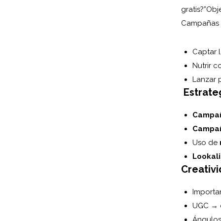
gratis?”
Obje
Campañas n
Captar 
Nutrir 
Lanzar p
Estrate
Campañ
Campañ
Uso de
Lookali
Creativi
Importan
UGC → c
Ángulos