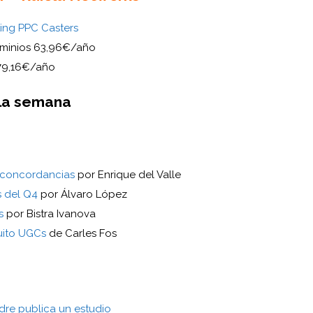
ting PPC Casters
minios 63,96€/año
 79,16€/año
 la semana
 concordancias
por Enrique del Valle
 del Q4
por Álvaro López
s
por Bistra Ivanova
uito UGCs
de Carles Fos
dre publica un estudio