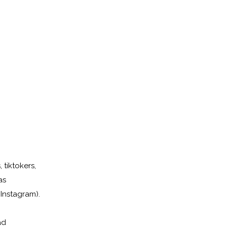
tiktokers,
as
Instagram).
ad