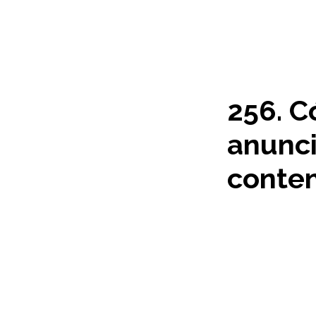
256. 
anunci
conte