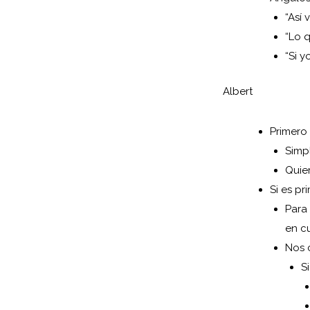
“Así 
“Lo 
“Si y
Albert
Primero
Simpl
Quie
Si es pr
Para
en c
Nos 
S