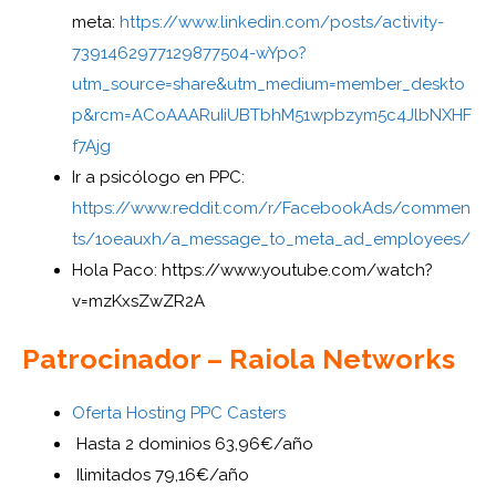
meta:
https://www.linkedin.com/posts/activity-
7391462977129877504-wYpo?
utm_source=share&utm_medium=member_deskto
p&rcm=ACoAAARuIiUBTbhM51wpbzym5c4JlbNXHF
f7Ajg
Ir a psicólogo en PPC:
https://www.reddit.com/r/FacebookAds/commen
ts/1oeauxh/a_message_to_meta_ad_employees/
Hola Paco: https://www.youtube.com/watch?
v=mzKxsZwZR2A
Patrocinador – Raiola Networks
Oferta Hosting PPC Casters
Hasta 2 dominios 63,96€/año
Ilimitados 79,16€/año