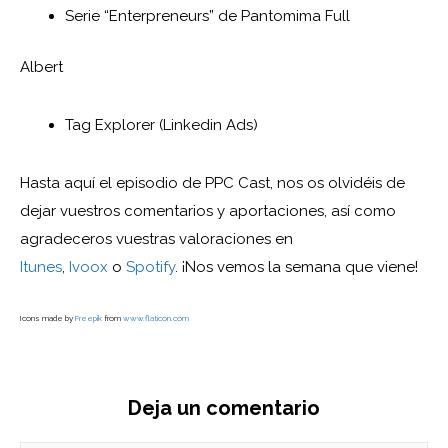
Serie “Enterpreneurs” de Pantomima Full
Albert
Tag Explorer (Linkedin Ads)
Hasta aquí el episodio de PPC Cast, nos os olvidéis de
dejar vuestros comentarios y aportaciones, así como
agradeceros vuestras valoraciones en
Itunes
,
Ivoox
o
Spotify
. ¡Nos vemos la semana que viene!
Icons made by
Freepik
from
www.flaticon.com
Deja un comentario