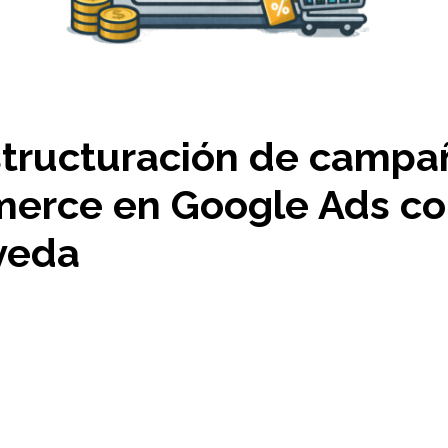
structuración de campa
erce en Google Ads co
yeda