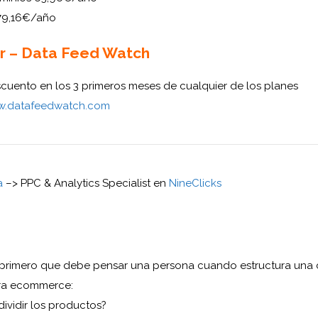
 79,16€/año
r – Data Feed Watch
cuento en los 3 primeros meses de cualquier de los planes
ww.datafeedwatch.com
a
–>
PPC & Analytics Specialist en
NineClicks
 primero que debe pensar una persona cuando estructura un
ra ecommerce:
ividir los productos?