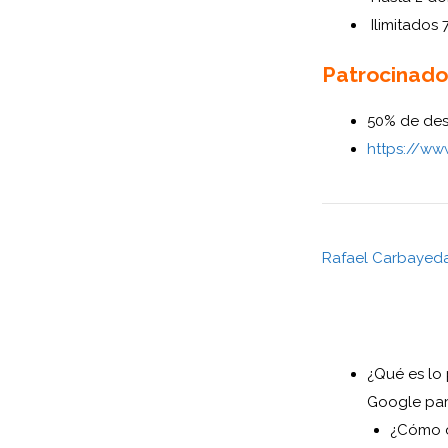
Ilimitados
Patrocinado
50% de des
https://w
Rafael Carbayed
¿Qué es lo
Google pa
¿Cómo d