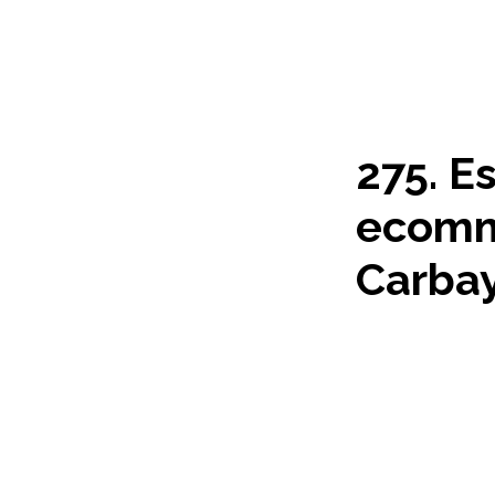
275. E
ecomm
Carba