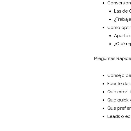
Conversion
Las de 
¿Trabaja
Cómo optim
Aparte 
¿Qué re
Preguntas Rápid
Consejo pa
Fuente de 
Que error t
Que quick 
Que prefie
Leads o e