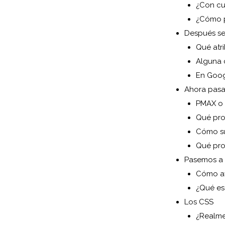
¿Con cu
¿Cómo p
Después se
Qué atri
Alguna 
En Goog
Ahora pas
PMAX o
Qué pro
Cómo su
Qué pro
Pasemos a 
Cómo af
¿Qué es
Los CSS
¿Realme