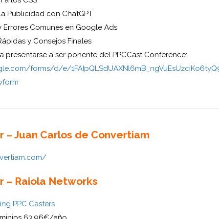
 la Publicidad con ChatGPT
y Errores Comunes en Google Ads
Rápidas y Consejos Finales
a presentarse a ser ponente del PPCCast Conference:
oogle.com/forms/d/e/1FAIpQLSdUAXNl6mB_ngVuEsUzciKo6ty
wform
r – Juan Carlos de Convertiam
nvertiam.com/
r – Raiola Networks
ting PPC Casters
minios 63,96€/año