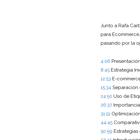
Junto a Rafa Car
para Ecommerce, 
pasando por la o
4:06
Presentació
8:45
Estrategia I
12:53
E-commerce
15:34
Separación
24:50
Uso de Etiq
26:37
Importancia
31:51
Optimizació
44:45
Comparativ
50:59
Estrategia
57:45
Introducció