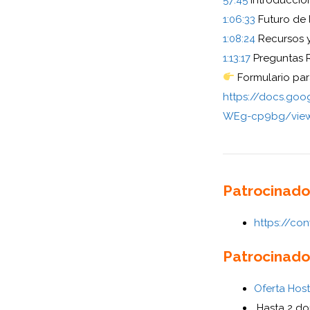
1:06:33
Futuro de
1:08:24
Recursos 
1:13:17
Preguntas 
Formulario par
https://docs.g
WEg-cp9bg/vie
Patrocinado
https://co
Patrocinado
Oferta Hos
Hasta 2 do