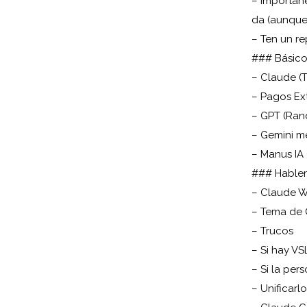
– Importane
da (aunque
– Ten un r
### Básic
– Claude (T
– Pagos Ex
– GPT (Ra
– Gemini m
– Manus IA 
### Hable
– Claude 
– Tema de 
– Trucos
– Si hay VS
– Si la per
– Unificarl