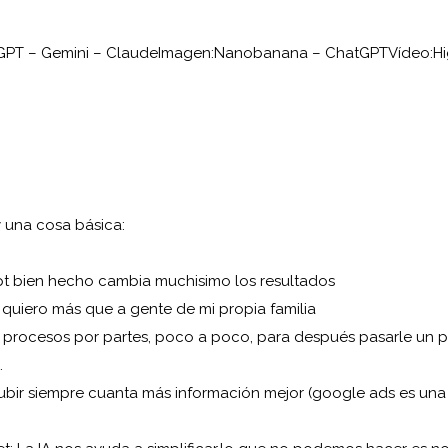
GPT – Gemini – Claude
Imagen:
Nanobanana – ChatGPT
Vídeo:
Hi
 una cosa básica:
t bien hecho cambia muchisimo los resultados
te quiero más que a gente de mi propia familia
s procesos por partes, poco a poco, para después pasarle un
.
 subir siempre cuanta más información mejor (google ads es un