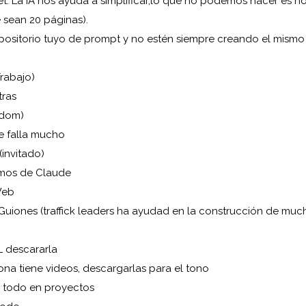
t: La IA nos ayuda a simplificar,lo que no podemos hacer es no
 sean 20 páginas).
epositorio tuyo de prompt y no estén siempre creando el mismo
o
rabajo)
tras
ndom)
e falla mucho
(invitado)
mos de Claude
Web
Guiones (traffick leaders ha ayudad en la construcción de mu
L descararla
sona tiene videos, descargarlas para el tono
o todo en proyectos