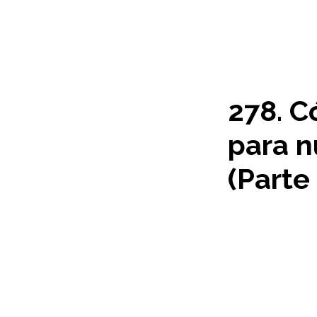
278. C
para n
(Parte 