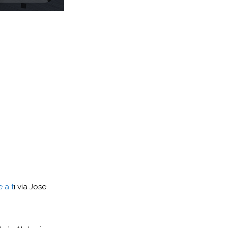
 a t
i vía Jose