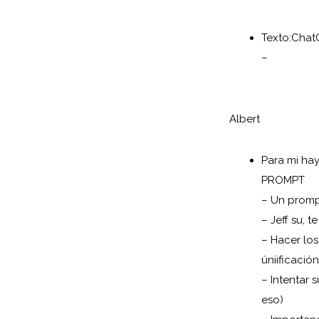
Texto:
Chat
–
Albert
Para mi hay
PROMPT
– Un promp
– Jeff su, 
– Hacer lo
úniificación
– Intentar
eso)