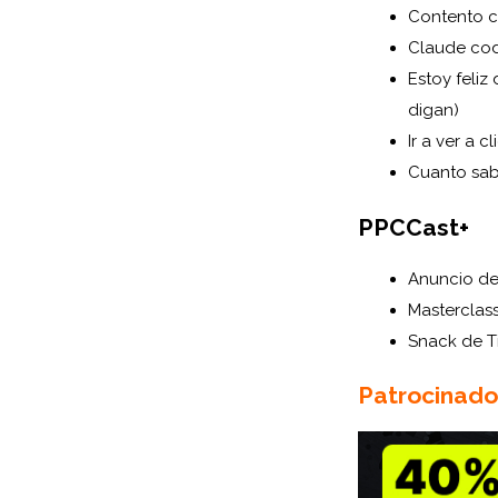
Contento c
Claude cod
Estoy feliz
digan)
Ir a ver a 
Cuanto sa
PPCCast+
Anuncio de
Masterclas
Snack de T
Patrocinado