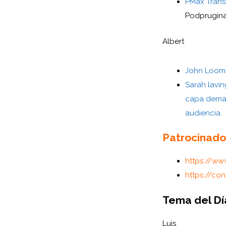
PMax Trans
Podprugin
Albert
John Loome
Sarah lavin
capa demas
audiencia.
Patrocinado
https://ww
https://co
Tema del Dí
Luis