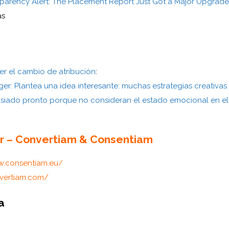
parency Alert: The Placement Report Just Got a Major Upgrade
as
r el cambio de atribución
:
ger: Plantea una idea interesante: muchas estrategias creativa
iado pronto porque no consideran el estado emocional en el 
r – Convertiam & Consentiam
w.consentiam.eu/
nvertiam.com/
a