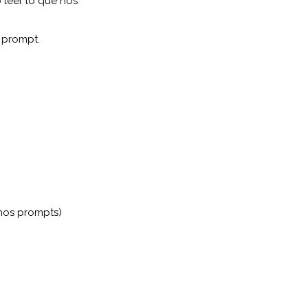
 leer lo que nos
 prompt.
chos prompts)