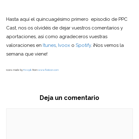
Hasta aquí el quincuagésimo primero episodio de PPC
Cast, nos os olvidéis de dejar vuestros comentarios y
aportaciones, así como agradeceros vuestras
valoraciones en
Itunes
,
Ivoox
o
Spotify
. ¡Nos vemos la
semana que viene!
Icons made by
Freepik
from
www.flaticon.com
Deja un comentario
Comentario