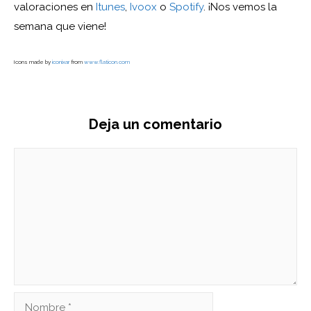
valoraciones en
Itunes
,
Ivoox
o
Spotify
. ¡Nos vemos la
semana que viene!
Icons made by
iconixar
from
www.flaticon.com
Deja un comentario
Comentario
Nombre