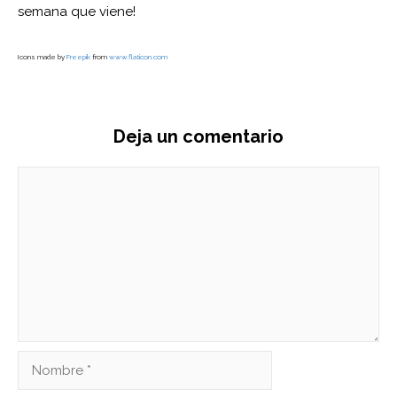
semana que viene!
Icons made by
Freepik
from
www.flaticon.com
Deja un comentario
Comentario
Nombre